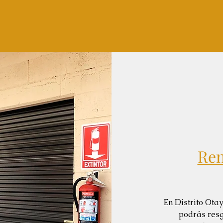
Ren
En Distrito Ota
podrás resg