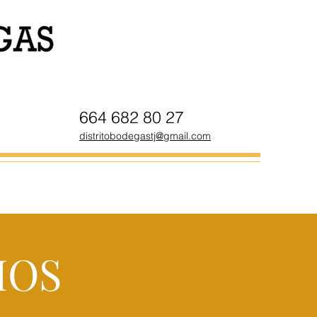
664 682 80 27
distritobodegastj@gmail.com
IOS